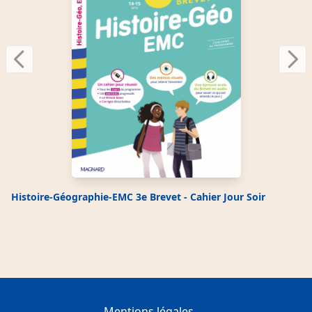
Espagnol 3e - Vocabulaire leçon 2
Audio
p. 2
Previous
Next
Espagnol 3e - Vocabulaire leçon 3
Audio
p. 3
Histoire-Géographie-EMC 3e Brevet - Cahier Jour Soir
Espagnol 3e - Vocabulaire leçon 4
Audio
p. 4
Espagnol 3e - Vocabulaire leçon 5
Mentions légales