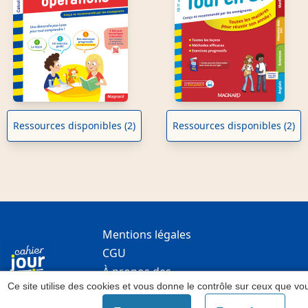
Ressources disponibles (2)
Ressources disponibles (2)
Mentions légales
Pied
CGU
de
À propos des
page
Ce site utilise des cookies et vous donne le contrôle sur ceux que vo
cookies
Gérer mes cookies