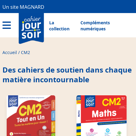
Aller
Panneau de gestion des cookies
Un site MAGNARD
Menu
au
contenu
Pre
Menu
La
Compléments
principal
collection
numériques
Header
principal
Menu
hamburger
Accueil
CM2
Fil
d'Ariane
Des cahiers de soutien dans chaque
matière incontournable