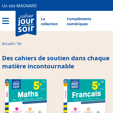
Aller
Panneau de gestion des cookies
Un site MAGNARD
Menu
au
contenu
Pre
Menu
La
Compléments
principal
collection
numériques
Header
principal
Menu
hamburger
Accueil
5e
Fil
d'Ariane
Des cahiers de soutien dans chaque
matière incontournable